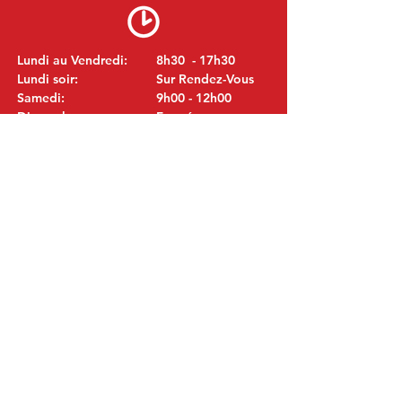
Lundi au Vendredi:
8h30 - 17h30
Lundi soir:
Sur Rendez-Vous
Samedi:
9h00 - 12h00
Dimanche:
Fermé
VISITEZ NOUS
MITSUBISHI Pièces Eric de Kort BV
Julianastraat 19
5171 GK Kaatsheuvel
LES PAYS-BAS