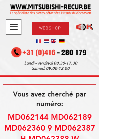
WEBSHOP
08.30-17.30
Lundi - vendredi
09.00-12.00
Samedi
Vous avez cherché par
numéro:
MD062144 MD062189
MD062360 9 MD062387
H MD062388 W