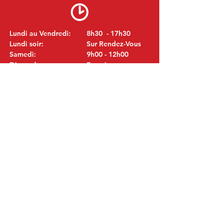
Lundi au Vendredi:
8h30 - 17h30
Lundi soir:
Sur Rendez-Vous
Samedi:
9h00 - 12h00
Dimanche:
Fermé
VISITEZ NOUS
MITSUBISHI Pièces Eric de Kort BV
Julianastraat 19
5171 GK Kaatsheuvel
LES PAYS-BAS